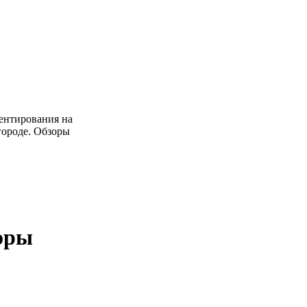
ентирования на
 городе. Обзоры
оры