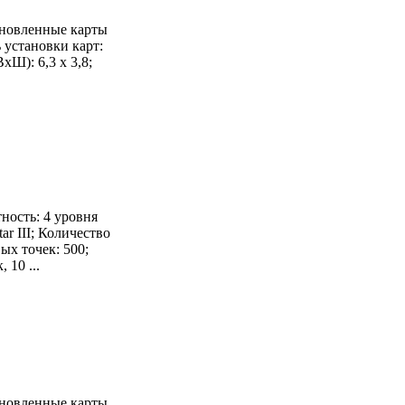
ановленные карты
 установки карт:
xШ): 6,3 x 3,8;
тность: 4 уровня
ar III; Количество
ых точек: 500;
 10 ...
ановленные карты