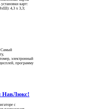
 установки карт:
xШ): 4,3 x 3,3;
. Самый
ту,
томер, электронный
 дисплей, программу
ы НавЛюкс!
игаторе с
ор располагает