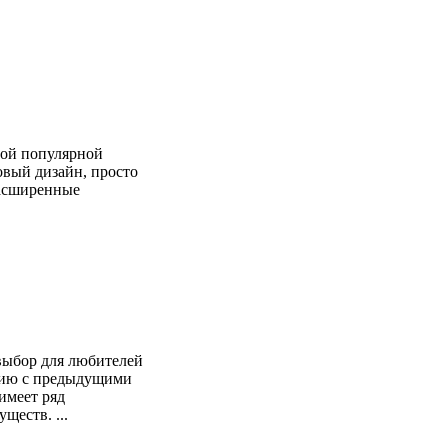
мой популярной
вый дизайн, просто
расширенные
выбор для любителей
ению с предыдущими
 имеет ряд
еств. ...