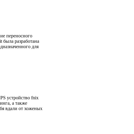
ие переносного
t была разработана
едназначенного для
S устройство fnix
инга, а также
бя вдали от хоженых