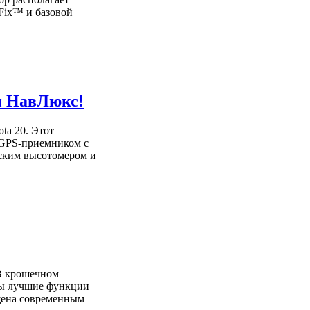
Fix™ и базовой
ы НавЛюкс!
ta 20. Этот
GPS-приемником с
ским высотомером и
 В крошечном
аны лучшие функции
щена современным