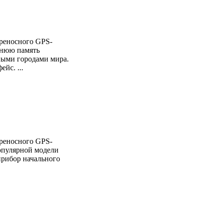
реносного GPS-
ннюю память
ными городами мира.
йс. ...
реносного GPS-
опулярной модели
прибор начального