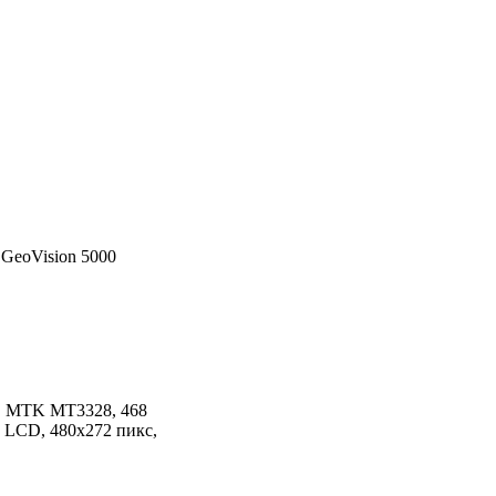
o GeoVision 5000
0, MTK MT3328, 468
 LCD, 480x272 пикс,