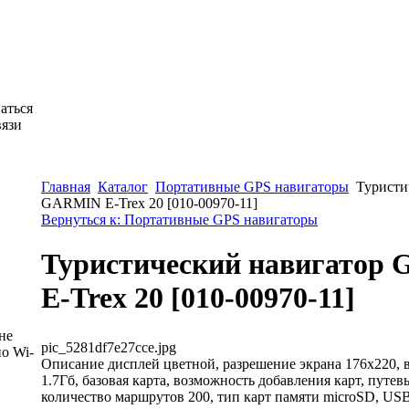
аться
вязи
Главная
Каталог
Портативные GPS навигаторы
Туристи
GARMIN E-Trex 20 [010-00970-11]
Вернуться к: Портативные GPS навигаторы
Туристический навигатор
E-Trex 20 [010-00970-11]
не
pic_5281df7e27cce.jpg
о Wi-
Описание
дисплей цветной, разрешение экрана 176х220, 
1.7Гб, базовая карта, возможность добавления карт, путев
количество маршрутов 200, тип карт памяти microSD, US