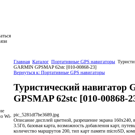
аться
вязи
Главная
Каталог
Портативные GPS навигаторы
Туристи
GARMIN GPSMAP 62stc [010-00868-23]
Вернуться к: Портативные GPS навигаторы
Туристический навигатор
GPSMAP 62stc [010-00868-2
не
pic_5281df7be3689.jpg
о Wi-
Описание
дисплей цветной, разрешение экрана 160х240, 
3.5Гб, базовая карта, возможность добавления карт, путев
количество маршрутов 200, тип карт памяти microSD, ком