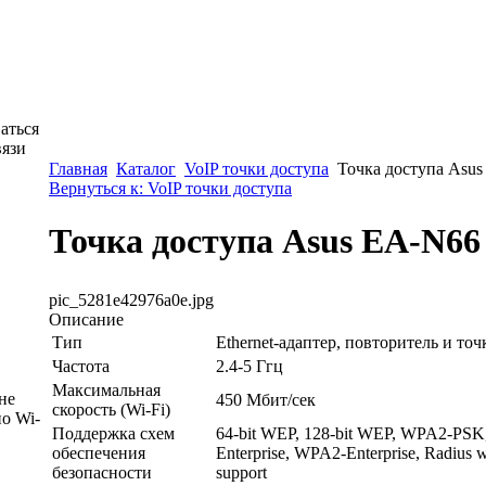
аться
вязи
Главная
Каталог
VoIP точки доступа
Точка доступа Asu
Вернуться к: VoIP точки доступа
Точка доступа Asus EA-N66
pic_5281e42976a0e.jpg
Описание
Тип
Ethernet-адаптер, повторитель и точ
Частота
2.4-5 Ггц
Максимальная
не
450 Мбит/сек
скорость (Wi-Fi)
о Wi-
Поддержка схем
64-bit WEP, 128-bit WEP, WPA2-P
обеспечения
Enterprise, WPA2-Enterprise, Radius 
безопасности
support