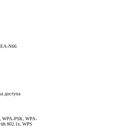
s EA-N66
ка доступа
SK, WPA-PSK, WPA-
with 802.1x, WPS