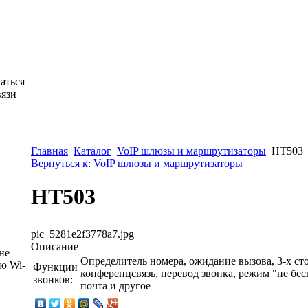
аться
вязи
Главная
Каталог
VoIP шлюзы и маршрутизаторы
HT503
Вернуться к: VoIP шлюзы и маршрутизаторы
HT503
pic_5281e2f3778a7.jpg
Описание
не
Определитель номера, ожидание вызова, 3-х ст
о Wi-
Функции
конференцсвязь, перевод звонка, режим "не бес
звонков:
почта и другое