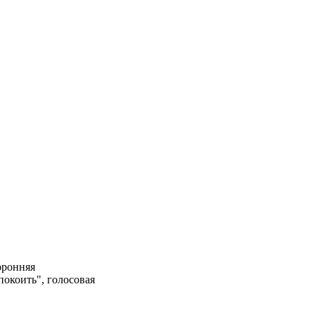
оронняя
покоить", голосовая