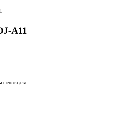
1
DJ-A11
м шепота для