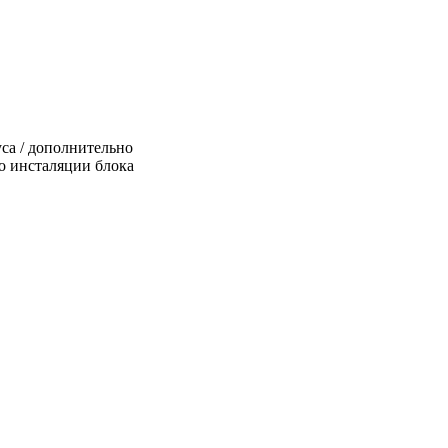
уса / дополнительно
о инсталяции блока