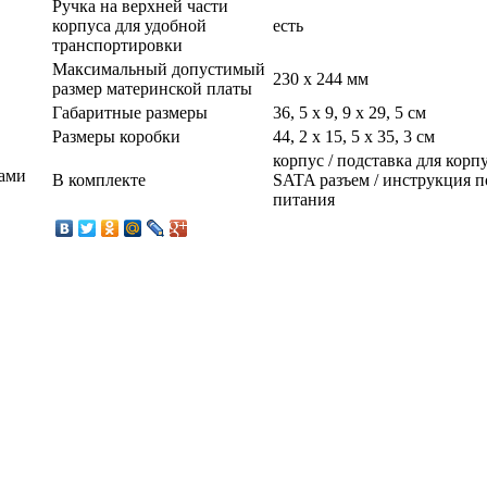
Ручка на верхней части
корпуса для удобной
есть
транспортировки
Максимальный допустимый
230 x 244 мм
размер материнской платы
Габаритные размеры
36, 5 x 9, 9 x 29, 5 см
Размеры коробки
44, 2 x 15, 5 x 35, 3 см
корпус / подставка для корп
тами
В комплекте
SATA разъем / инструкция п
питания