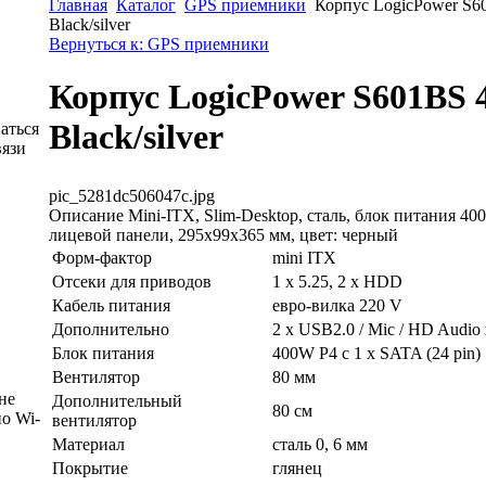
Главная
Каталог
GPS приемники
Корпус LogicPower S
Black/silver
Вернуться к: GPS приемники
Корпус LogicPower S601BS
Black/silver
аться
вязи
pic_5281dc506047c.jpg
Описание
Mini-ITX, Slim-Desktop, сталь, блок питания 40
лицевой панели, 295x99x365 мм, цвет: черный
Форм-фактор
mini ITX
Отсеки для приводов
1 x 5.25, 2 x HDD
Кабель питания
евро-вилка 220 V
Дополнительно
2 х USB2.0 / Mic / HD Audio
Блок питания
400W P4 с 1 x SATA (24 pin)
Вентилятор
80 мм
не
Дополнительный
80 см
о Wi-
вентилятор
Материал
сталь 0, 6 мм
Покрытие
глянец