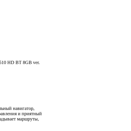
E510 HD BT 8GB ver.
льный навигатор,
правления и приятный
ладывает маршруты,