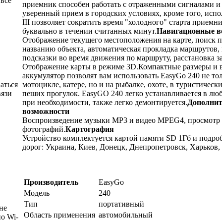
 все
приемник способен работать с отраженными сигналами и
уверенный прием в городских условиях, кроме того, испо
III позволяет сократить время "холодного" старта приемни
буквально в течении считанных минут.
Навигационные в
Отображение текущего местоположения на карте, поиск п
названию объекта, автоматическая прокладка маршрутов,
подсказки во время движения по маршруту, расстановка за
Отображение карты в режиме 3D.Компактные размеры и 
аккумулятор позволят вам использовать EasyGo 240 не тол
аться
мотоцикле, катере, но и на рыбалке, охоте, в туристическ
вязи
пеших прогулок. EasyGO 240 легко устанавливается в лю
при необходимости, также легко демонтируется.
Дополни
возможности
Воспроизведение музыки MP3 и видео MPEG4, просмотр
фотографий.
Картография
Устройство комплектуется картой памяти SD 1Гб и подр
дорог: Украина, Киев, Донецк, Днепропетровск, Харьков,
Производитель
EasyGo
Модель
240
Тип
портативный
не
Область применения
автомобильный
о Wi-