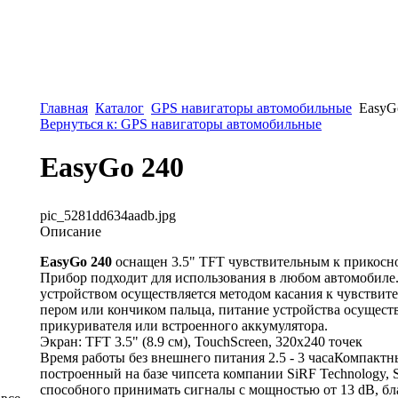
Главная
Каталог
GPS навигаторы автомобильные
EasyG
Вернуться к: GPS навигаторы автомобильные
EasyGo 240
pic_5281dd634aadb.jpg
Описание
EasyGo 240
оснащен 3.5" TFT чувствительным к прикосн
Прибор подходит для использования в любом автомобиле
устройством осуществляется методом касания к чувствит
пером или кончиком пальца, питание устройства осуществ
прикуривателя или встроенного аккумулятора.
Экран: TFT 3.5" (8.9 см), TouchScreen, 320х240 точек
Время работы без внешнего питания 2.5 - 3 часаКомпакт
построенный на базе чипсета компании SiRF Technology, Si
способного принимать сигналы с мощностью от 13 dB, бла