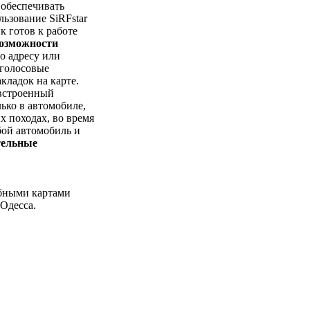
 обеспечивать
льзование SiRFstar
к готов к работе
озможности
о адресу или
 голосовые
кладок на карте.
встроенный
ько в автомобиле,
их походах, во время
бой автомобиль и
тельные
обными картами
 Одесса.