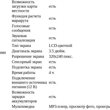
Возможность
загрузки карты
есть
местности
Функция расчета
есть
маршрута
Голосовые
есть
сообщения
Звуковая
есть
сигнализация
Тип экрана
LCD-цветной
Диагональ экрана
3.5 дюйм.
тами
Разрешение экрана
320x240 пикс.
Сенсорный экран
есть
Подсветка экрана
есть
Время работы
4 ч
Подключение
внешнего источника
есть
питания (12 В)
Возможность
зарядки
есть
аккумуляторов
Мультимедиа
MP3-плеер, просмотр фото, проигр