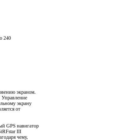
o 240
овению экраном.
. Управление
ельному экрану
ляется от
ный GPS навигатор
RFstar III
годаря чему,