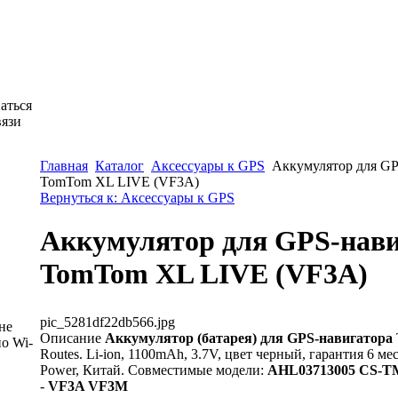
аться
вязи
Главная
Каталог
Аксессуары к GPS
Аккумулятор для GP
TomTom XL LIVE (VF3A)
Вернуться к: Аксессуары к GPS
Аккумулятор для GPS-нави
TomTom XL LIVE (VF3A)
pic_5281df22db566.jpg
не
Описание
Аккумулятор (батарея) для GPS-навигатора
о Wi-
Routes. Li-ion, 1100mAh, 3.7V, цвет черный, гарантия 6 ме
Power, Китай. Совместимые модели:
AHL03713005 CS-T
-
VF3A VF3M