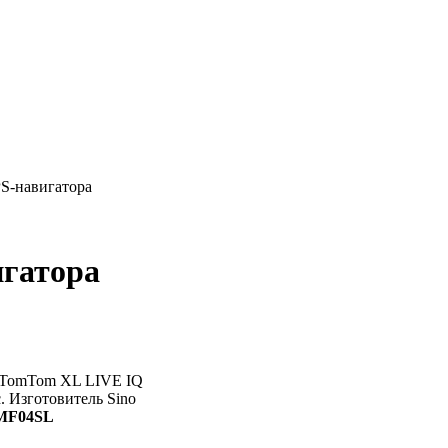
S-навигатора
гатора
TomTom XL LIVE IQ
с. Изготовитель Sino
MF04SL