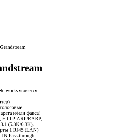
Grandstream
andstream
etworks является
тер)
 голосовые
арата и/или факса)
P, HTTP, ARP/RARP,
.1 (5.3K/6.3K),
Порты 1 RJ45 (LAN)
TN Pass-through