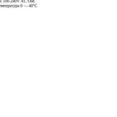
: 100-240V AC Out:
 температура 0 — 40°C