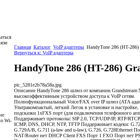
аться
вязи
Главная
Каталог
VoIP адаптеры
HandyTone 286 (HT-286) 
Вернуться к: VoIP адаптеры
HandyTone 286 (HT-286) Gr
pic_5281e2b78a58a.jpg
Описание
HandyTone 286 шлюз от компании Grandstream N
высокоэффективным устройством доступа к VoIP сетям.
Полнофункциональный Voice/FAX over IP шлюз (ATA адап
Ультракомпактый, легкий Легок в установке и настройке,
подсказки 1xFXS порт (для подключения телефонного апп
не
Поддерживает протоколы: SIP 2.0, TCP/UDP/IP, RTP/RTC
о Wi-
ICMP, DNS, DHCP, NTP, TFTP Поддерживает кодеки: G.723
G.729A/B, G.711 (a-law and u-law), G.726, G.728Ethernet 
NAT/Router нет DHCP Client FXS Порт 1 FXO Порт нет PS