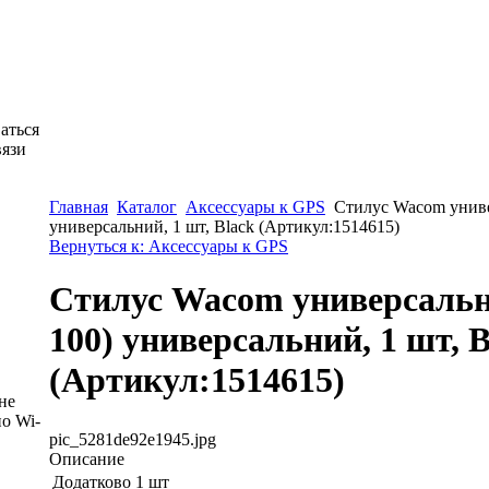
аться
вязи
Главная
Каталог
Аксессуары к GPS
Стилус Wacom униве
универсальний, 1 шт, Black (Артикул:1514615)
Вернуться к: Аксессуары к GPS
Стилус Wacom универсальн
100) универсальний, 1 шт, B
(Артикул:1514615)
не
о Wi-
pic_5281de92e1945.jpg
Описание
Додатково
1 шт